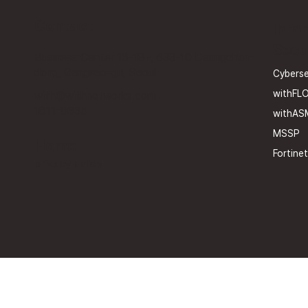
Contact
Info
Secu
Business Center 16-18F, 633-10 Deungchon-
dong, Gangseo-gu, Seoul
Cyberse
withFL
with@withnetworks.com
1811-8633
withAS
MSSP
Home
Fortinet
privacy policy