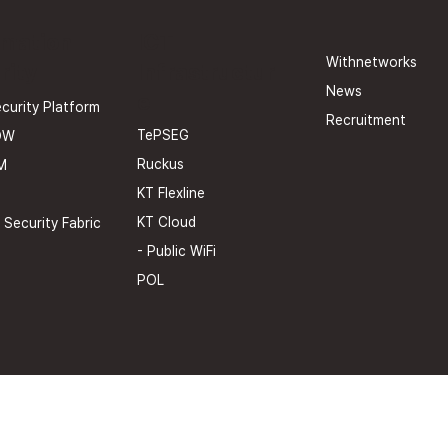
rmation
ICT
Withnetworks
rity
Infrastructur
News
e
curity Platform
Recruitment
TePSEG
OW
Ruckus
M
KT Flexline
KT Cloud
 Security Fabric
- Public WiFi
POL