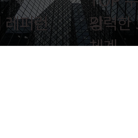
TOP 
 레퍼런
의
강력한
체계
클라우
프라이버시
Clo
정보보호 경
Cloud 정보보
제
보호
인식
영 시스템
호 관리체계
AR
경영시스템
​관리