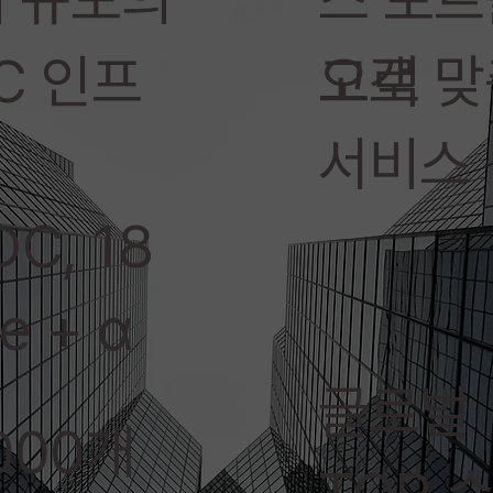
C 인프
오로
고객 맞
서비스
C, 18
e + α
글로벌
000개