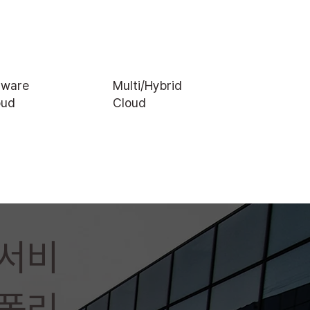
ware
Multi/Hybrid
oud
Cloud
 서비
트폴리