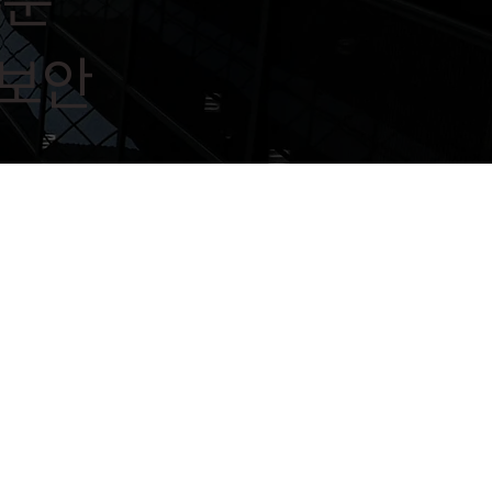
수준
 보안
ud 내 개
비즈니스 연속
의료 개인정
별정보
성 경영시스템
보보호
체례 ISO