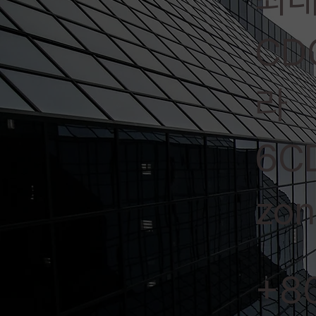
CD
라
6CD
zon
+8