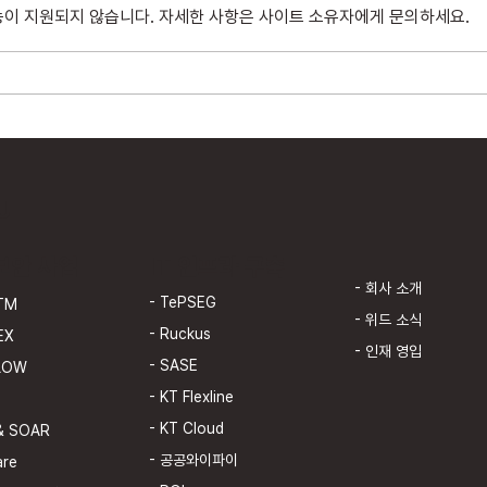
능이 지원되지 않습니다. 자세한 사항은 사이트 소유자에게 문의하세요.
위드네트웍스, AI 기반 숨은 API
[N2
탐지·보호 통합 모델 공개…라드웨
트] 
어 앱섹과 연계
다 악
U
 보안 사업
IT 인프라 구축
- 회사 소개
- TePSEG
VTM
- 위드 소식
- Ruckus
EX
- 인재 영입
- SASE
FLOW
- KT Flexline
- KT Cloud
 & SOAR
- 공공와이파이
are