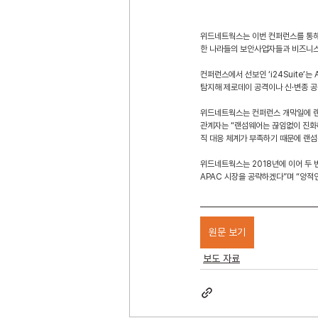
위드네트웍스는 이번 컨퍼런스를 통해 A
한 나라들의 보안사업자들과 비즈니스
컨퍼런스에서 선보인 ‘i24Suite’는
탐지해 제로데이 공격이나 신·변종 공
위드네트웍스는 컨퍼런스 개막일에 랜섬
관계자는 “랜섬웨어는 끊임없이 진화하
직 대응 체계가 부족하기 때문에 랜섬
위드네트웍스는 2018년에 이어 두 번
APAC 시장을 공략하겠다”며 “양적
원문 보기
보도 자료