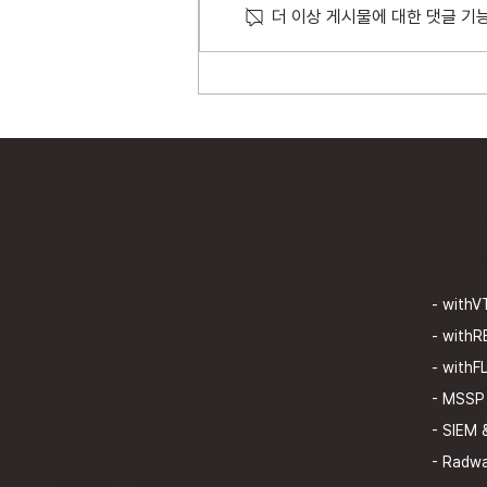
더 이상 게시물에 대한 댓글 기
위드네트웍스, N2SF 및 정부 보
안 정책 대응 가이드 무료 배포
MEN
Contact
​정보
서울 강서구 등촌동 633-10
등촌지와인비즈니스센터 16~18F
- with
- withR
with@withnetworks.com
1811-8633
- with
- MSSP
위드네트웍스 공식 홈페
- SIEM
회사 소개서
제품 문의
전화 문의
이지
- Radw
​개인정보처리방침