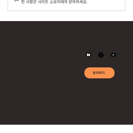
한 사항은 사이트 소유자에게 문의하세요.
위드네트웍스, AI 기반 숨은 API 탐지·보호 통합
모델 공개…라드웨어 앱섹과 연계
Follow us on
Contact
위드네트웍스 공식 홈페이지
서울 강서구 등촌동 633-10
등촌지와인비즈니스센터 16~18F
문의하기
with@withnetworks.com
1811-8633
© 2025 withnetworks 
​개인정보처리방침
RIGHT RESERVED.