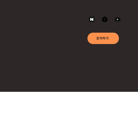
Contact
위드네트웍스 공식 홈페이지
서울 강서구 등촌동 633-10
등촌지와인비즈니스센터 16~18F
문의하기
with@withnetworks.com
1811-8633
© 2025 withnetworks 
​개인정보처리방침
RIGHT RESERVED.