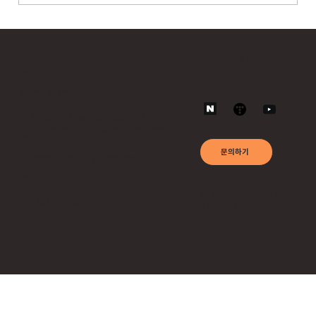
위드네트웍스, AI 기반 숨은 API 탐지·보호 통합
모델 공개…라드웨어 앱섹과 연계
Follow us on
Contact
위드네트웍스 공식 홈페이지
서울 강서구 등촌동 633-10
등촌지와인비즈니스센터 16~18F
문의하기
with@withnetworks.com
1811-8633
© 2025 withnetworks 
​개인정보처리방침
RIGHT RESERVED.