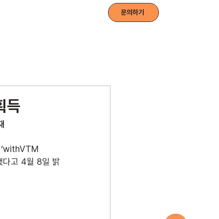
드 소식
전자책 다운로드
문의하기
 획득
재
ithVTM 
다고 4월 8일 밝