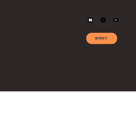
Contact
위드네트웍스 공식 홈페이지
서울 강서구 등촌동 633-10
등촌지와인비즈니스센터 16~18F
문의하기
with@withnetworks.com
1811-8633
© 2025 withnetworks 
​개인정보처리방침
RIGHT RESERVED.