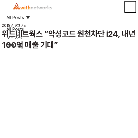
All Posts
2018년 9월 7일
All Posts
위드네트웍스 “악성코드 원천차단 i24, 내년
보도 자료
100억 매출 기대”
공지사항