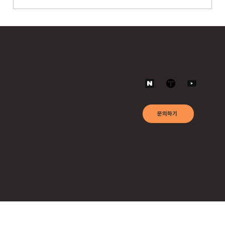
위드네트웍스, AI 기반 숨은 API 탐지·보호 통합
모델 공개…라드웨어 앱섹과 연계
Follow us on
Contact
위드네트웍스 공식 홈페이지
서울 강서구 등촌동 633-10
등촌지와인비즈니스센터 16~18F
문의하기
with@withnetworks.com
1811-8633
© 2025 withnetworks 
​개인정보처리방침
RIGHT RESERVED.